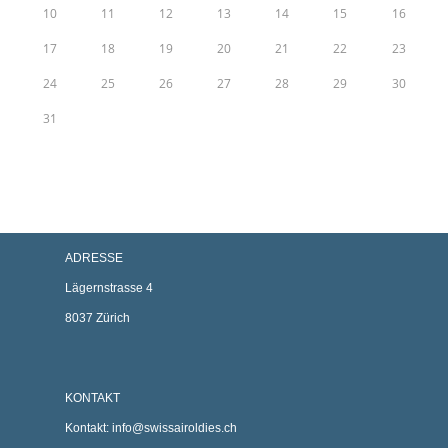
10
11
12
13
14
15
16
17
18
19
20
21
22
23
24
25
26
27
28
29
30
31
ADRESSE
Lägernstrasse 4
8037 Zürich
KONTAKT
Kontakt:
info@swissairoldies.ch