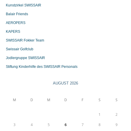
Kunstzirkel SWISSAIR
Balair Friends
AEROPERS
KAPERS
SWISSAIR Fokker Team
Swissair Golfclub
Jodlergruppe SWISSAIR
Stiftung Kinderhilfe des SWISSAIR Personals
AUGUST 2026
M
D
M
D
F
S
S
1
2
3
4
5
6
7
8
9