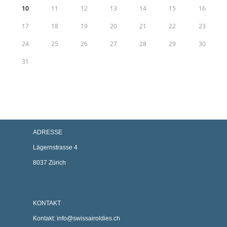
10
11
12
13
14
15
16
17
18
19
20
21
22
23
24
25
26
27
28
29
30
31
ADRESSE
Lägernstrasse 4
8037 Zürich
KONTAKT
Kontakt:
info@swissairoldies.ch