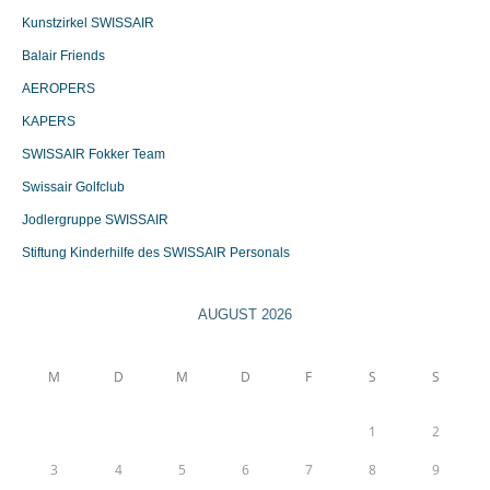
Kunstzirkel SWISSAIR
Balair Friends
AEROPERS
KAPERS
SWISSAIR Fokker Team
Swissair Golfclub
Jodlergruppe SWISSAIR
Stiftung Kinderhilfe des SWISSAIR Personals
AUGUST 2026
M
D
M
D
F
S
S
1
2
3
4
5
6
7
8
9