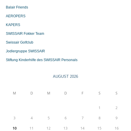
Balair Friends
AEROPERS
KAPERS
SWISSAIR Fokker Team
Swissair Golfclub
Jodlergruppe SWISSAIR
Stiftung Kinderhilfe des SWISSAIR Personals
AUGUST 2026
M
D
M
D
F
S
S
1
2
3
4
5
6
7
8
9
10
11
12
13
14
15
16