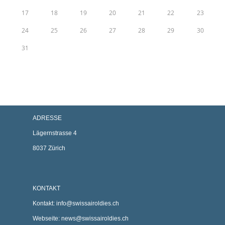
17
18
19
20
21
22
23
24
25
26
27
28
29
30
31
ADRESSE
Lägernstrasse 4
8037 Zürich
KONTAKT
Kontakt:
info@swissairoldies.ch
Webseite:
news@swissairoldies.ch