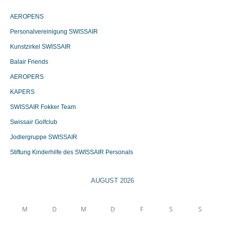
AEROPENS
Personalvereinigung SWISSAIR
Kunstzirkel SWISSAIR
Balair Friends
AEROPERS
KAPERS
SWISSAIR Fokker Team
Swissair Golfclub
Jodlergruppe SWISSAIR
Stiftung Kinderhilfe des SWISSAIR Personals
AUGUST 2026
M
D
M
D
F
S
S