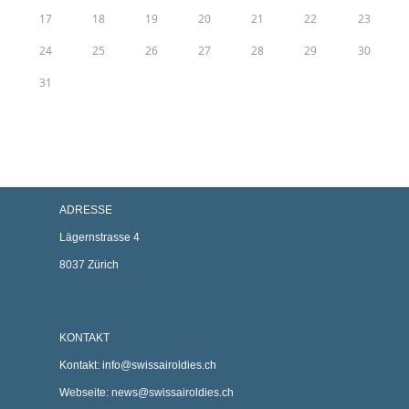
17
18
19
20
21
22
23
24
25
26
27
28
29
30
31
ADRESSE
Lägernstrasse 4
8037 Zürich
KONTAKT
Kontakt:
info@swissairoldies.ch
Webseite:
news@swissairoldies.ch