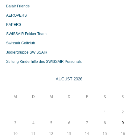
Balair Friends
AEROPERS
KAPERS
SWISSAIR Fokker Team
Swissair Golfclub
Jodlergruppe SWISSAIR
Stiftung Kinderhilfe des SWISSAIR Personals
AUGUST 2026
M
D
M
D
F
S
S
1
2
3
4
5
6
7
8
9
10
11
12
13
14
15
16