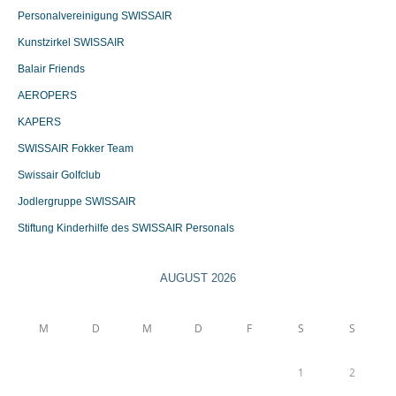
Personalvereinigung SWISSAIR
Kunstzirkel SWISSAIR
Balair Friends
AEROPERS
KAPERS
SWISSAIR Fokker Team
Swissair Golfclub
Jodlergruppe SWISSAIR
Stiftung Kinderhilfe des SWISSAIR Personals
AUGUST 2026
M
D
M
D
F
S
S
1
2